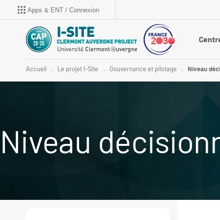
Apps & ENT / Connexion
Centr
Accueil
Le projet I-Site
Gouvernance et pilotage
Niveau déci
Niveau décisionn