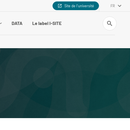
Site de l'université
FR
Recherche
DATA
Le label I-SITE
e