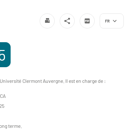
FR
5
’Université Clermont Auvergne. Il est en charge de :
UCA
25
long terme.