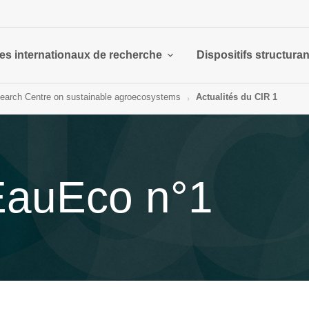
es internationaux de recherche
Dispositifs structura
search Centre on sustainable agroecosystems
Actualités du CIR 1
EauEco n°1