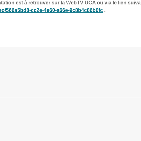
entation est à retrouver sur la WebTV UCA ou via le lien suiva
video/566a5bd8-cc2e-4e60-a66e-9c8b4c86b0fc
.