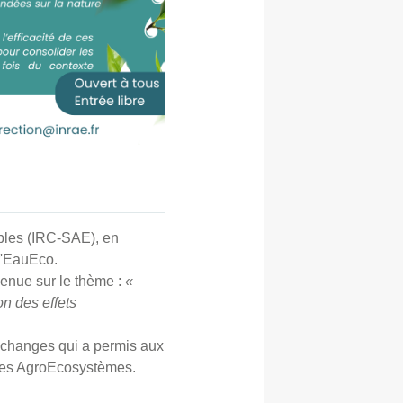
ables (IRC-SAE), en
r'EauEco.
venue sur le thème :
«
on des effets
d'échanges qui a permis aux
s les AgroEcosystèmes.