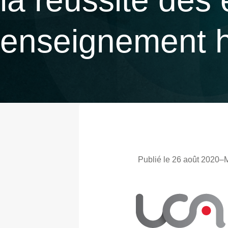
la réussite des 
enseignement h
Publié le 26 août 2020
–
M