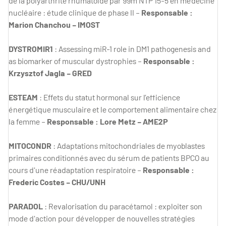
de la polyarthrite rhumatoïde par 99m NTP 15-5 en médecine
nucléaire : étude clinique de phase II –
Responsable :
Marion Chanchou – IMOST
DYSTROMIR1
: Assessing miR-1 role in DM1 pathogenesis and
as biomarker of muscular dystrophies –
Responsable :
Krzysztof Jagla – GRED
ESTEAM
: Effets du statut hormonal sur l’efficience
énergétique musculaire et le comportement alimentaire chez
la femme –
Responsable : Lore Metz – AME2P
MITOCONDR
: Adaptations mitochondriales de myoblastes
primaires conditionnés avec du sérum de patients BPCO au
cours d'une réadaptation respiratoire –
Responsable :
Frederic Costes – CHU/UNH
PARADOL
: Revalorisation du paracétamol : exploiter son
mode d'action pour développer de nouvelles stratégies