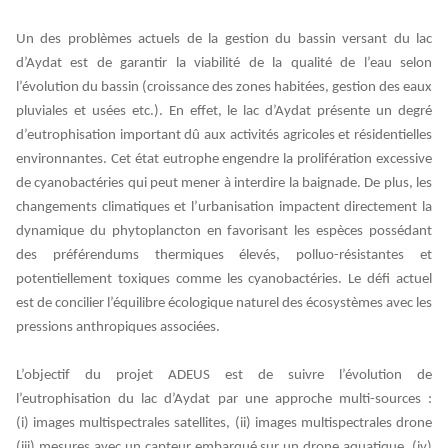
Un des problèmes actuels de la gestion du bassin versant du lac
d’Aydat est de garantir la viabilité de la qualité de l’eau selon
l’évolution du bassin (croissance des zones habitées, gestion des eaux
pluviales et usées etc.). En effet, le lac d’Aydat présente un degré
d’eutrophisation important dû aux activités agricoles et résidentielles
environnantes. Cet état eutrophe engendre la prolifération excessive
de cyanobactéries qui peut mener à interdire la baignade. De plus, les
changements climatiques et l’urbanisation impactent directement la
dynamique du phytoplancton en favorisant les espèces possédant
des préférendums thermiques élevés, polluo-résistantes et
potentiellement toxiques comme les cyanobactéries. Le défi actuel
est de concilier l’équilibre écologique naturel des écosystèmes avec les
pressions anthropiques associées.
L’objectif du projet ADEUS est de suivre l’évolution de
l’eutrophisation du lac d’Aydat par
une approche multi-sources :
(i) images multispectrales satellites, (ii) images multispectrales drone
(iii) mesures avec un capteur embarqué sur un drone aquatique, (iv)