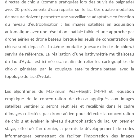
directes de chlo-
a
(comme pratiquées lors des suivis de baignade)
avec 20 prélèvements d’eau répartis sur le lac. Ces quatre modalités
de mesure doivent permettre une surveillance adaptative en fonction
du niveau d’eutrophisation : les images satellites en acquisition
automatique avec une résolution spatiale faible et une approche par
drone aérien et drone bateau lorsque les seuils de concentration de
chlo-
a
sont dépassés. La 4ème modalité (mesure directe de chlo-
a
)
servira de référence.
La réalisation d’une bathymétrie multifaisceau
du lac d’Aydat est ici nécessaire afin de relier les cartographies de
chlo-
a
générées par le couplage satellite-drone-bateau avec la
topologie du lac d’Aydat.
Les algorithmes du Maximum Peak-Height (MPH) et l'équation
empirique de la concentration de chlo-
a
appliqués aux images
satellites Sentinel 2 seront réutilisés et recalibrés dans le cadre
d’images collectées par drone aérien pour détecter la concentration
de chlo-
a
et évaluer le niveau d'eutrophisation du lac. Un premier
stage, effectué l’an dernier, a permis le développement de codes
informatiques permettant de faciliter l'importation des images