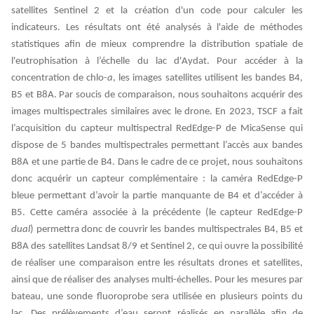
satellites Sentinel 2 et la création d'un code pour calculer les
indicateurs. Les résultats ont été analysés à l'aide de méthodes
statistiques afin de mieux comprendre la distribution spatiale de
l'eutrophisation à l’échelle du lac d'Aydat. Pour accéder à la
concentration de chlo-
a
, les images satellites utilisent les bandes B4,
B5 et B8A. Par soucis de comparaison, nous souhaitons acquérir des
images multispectrales similaires avec le drone. En 2023, TSCF a fait
l’acquisition du capteur multispectral RedEdge-P de MicaSense qui
dispose de 5 bandes multispectrales permettant l’accès aux bandes
B8A et une partie de B4. Dans le cadre de ce projet, nous souhaitons
donc acquérir un capteur complémentaire : la caméra RedEdge-P
bleue permettant d’avoir la partie manquante de B4 et d’accéder à
B5. Cette caméra associée à la précédente (le capteur RedEdge-P
dual
) permettra donc de couvrir les bandes multispectrales B4, B5 et
B8A des satellites Landsat 8/9 et Sentinel 2, ce qui ouvre la possibilité
de réaliser une comparaison entre les résultats drones et satellites,
ainsi que de réaliser des analyses multi-échelles. Pour les mesures par
bateau, une sonde fluoroprobe sera utilisée en plusieurs points du
lac. Des prélèvements d’eau seront réalisés en parallèle afin de